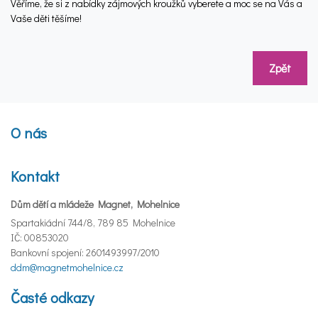
Věříme, že si z nabídky zájmových kroužků vyberete a moc se na Vás a
Vaše děti těšíme!
Zpět
O nás
Kontakt
Dům dětí a mládeže Magnet, Mohelnice
Spartakiádní 744/8, 789 85 Mohelnice
IČ: 00853020
Bankovní spojení: 2601493997/2010
ddm@magnetmohelnice.cz
Časté odkazy