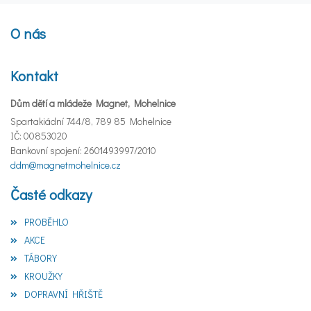
O nás
Kontakt
Dům dětí a mládeže Magnet, Mohelnice
Spartakiádní 744/8, 789 85 Mohelnice
IČ: 00853020
Bankovní spojení: 2601493997/2010
ddm@magnetmohelnice.cz
Časté odkazy
PROBĚHLO
AKCE
TÁBORY
KROUŽKY
DOPRAVNÍ HŘIŠTĚ