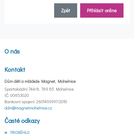
Zpět
Přihlásit online
O nás
Kontakt
Dům dětí a mládeže Magnet, Mohelnice
Spartakiádní 744/8, 789 85 Mohelnice
IČ: 00853020
Bankovní spojení: 2601493997/2010
ddm@magnetmohelnice.cz
Časté odkazy
PROBĚHLO