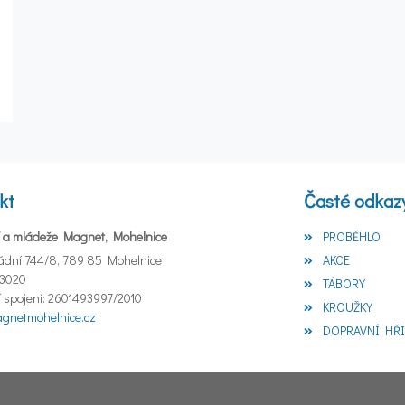
kt
Časté odkaz
 a mládeže Magnet, Mohelnice
PROBĚHLO
ádní 744/8, 789 85 Mohelnice
AKCE
53020
TÁBORY
 spojení: 2601493997/2010
KROUŽKY
netmohelnice.cz
DOPRAVNÍ HŘI