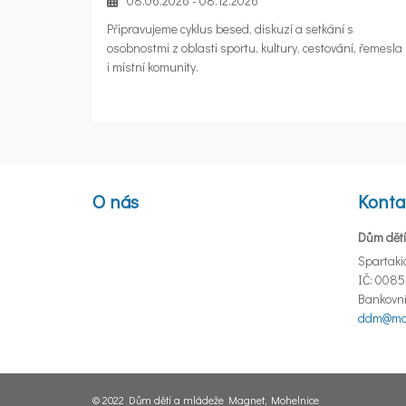
08.06.2026 - 08.12.2026
Připravujeme cyklus besed, diskuzí a setkání s
osobnostmi z oblasti sportu, kultury, cestování, řemesla
i místní komunity.
O nás
Konta
Dům dětí
Spartaki
IČ: 008
Bankovní
ddm@mag
© 2022 Dům dětí a mládeže Magnet, Mohelnice