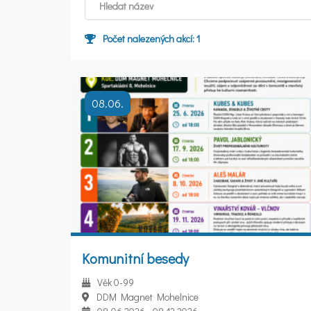
Počet nalezených akcí:
1
08.06.
Komunitní besedy
Věk 0-99
DDM Magnet Mohelnice