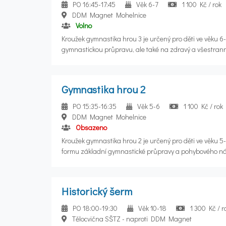
účastník si bude vytvářet vlastní portfolio vytištěných fo
PO 16:45-17:45
Věk 6-7
1 100 Kč / rok
dní – každý lichý týden
DDM Magnet Mohelnice
Volno
Kroužek gymnastika hrou 3 je určený pro děti ve věku 6-
gymnastickou průpravu, ale také na zdravý a všestranný
pohybových aktivit a radost z pohybu. Hlavním cílem je p
koordinaci a sílu dětí prostřednictvím her a cvičení in
cvičení budeme využívat pestrou škálu pomůcek a náčin
Gymnastika hrou 2
PO 15:35-16:35
Věk 5-6
1 100 Kč / rok
DDM Magnet Mohelnice
Obsazeno
Kroužek gymnastika hrou 2 je určený pro děti ve věku 5
formu základní gymnastické průpravy a pohybového nác
nácvik základních gymnastických prvků a cvičení na nář
všestranný rozvoj dětí. Důraz je kladen na pestrost poh
pohybu. Hlavním cílem je podpořit fyzický rozvoj, koordin
Historický šerm
her a cvičení inspirovaných gymnastikou. Využíváme ši
které děti motivují a baví, což přispívá k jejich radosti 
PO 18:00-19:30
Věk 10-18
1 300 Kč / r
dovedností.
Tělocvična SŠTZ - naproti DDM Magnet