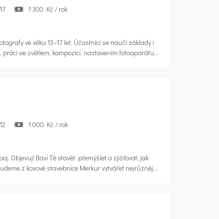
17
1 300 Kč / rok
tografy ve věku 13–17 let. Účastníci se naučí základy i
ky, práci se světlem, kompozicí, nastavením fotoaparátu a
ou portrétní, krajinářská, reportážní i produktová
ografické experimenty, práce ve fotoateliéru se studiovým
, tematické projekty a společné rozbory fotografií.
ání detailů a schopnosti vyprávět příběhy obrazem; každý
 portfolio vytištěných fotografií. Kroužek se koná 1× za 14
12
1 000 Kč / rok
apoj. Objevuj! Baví Tě stavět, přemýšlet a zjišťovat, jak
udeme z kovové stavebnice Merkur vytvářet nejrůznější
cemi Voltík a Boffin objevovat svět elektřiny a obvodů a
ká řešení. Kroužek je určen všem zvídavým dětem, které
bojí se vzít do ruky šroubovák.