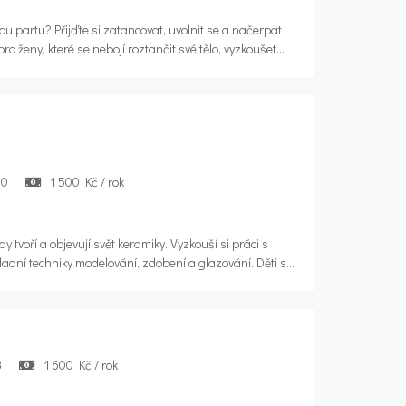
 partu? Přijďte si zatancovat, uvolnit se a načerpat
ro ženy, které se nebojí roztančit své tělo, vyzkoušet
adost z pohybu. Společně budeme připravovat
ení na plesech, společenských akcích i dalších
zí taneční zkušenosti nejsou podmínkou, důležitá je
10
1 500 Kč / rok
y tvoří a objevují svět keramiky. Vyzkouší si práci s
ladní techniky modelování, zdobení a glazování. Děti si
žijí svoji fantazii, kreativitu a prostorovou
3
1 600 Kč / rok