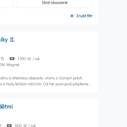
Skrýt obsazené
Zrušit filtr
ky II.
-15
1 100 Kč / rok
 DDM Magnet
ěhu a atletickou abecedu, starty z různých poloh,
ta a hody lehkým náčiním. Od her postupně přejdeme k
e však hravou a motivující formou. Budeme rozvíjet
lost, zdravé soutěžení a týmovou spolupráci.
dětmi
3
800 Kč / rok