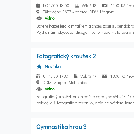
PO 17:00-18:00
Věk 7-18
1 100 Kč / ro
Tělocvična SŠTZ - naproti DDM Magnet
Volno
Baví tě házet létajícím talířem a chceš zažít super dobro
Pojď s námi objevovat discgolf! Je to moderní, férová 
fotbalové branky se trefujeme speciálními disky do košů
Fotografický kroužek 2
Novinka
ÚT 15:30-17:30
Věk 13-17
1 300 Kč / ro
DDM Magnet Mohelnice
Volno
Fotografický kroužek pro mladé fotografy ve věku 13–17 l
pokročilejší fotografické techniky, práci se světlem, ko
úpravou fotografií. Součástí budou portrétní, krajinářsk
fotografie, makrofotografie, fotografické experimenty, p
osvětlením, fotografické vycházky, tematické projekty a s
Gymnastika hrou 3
Cílem je rozvoj kreativity, vnímání detailů a schopnosti