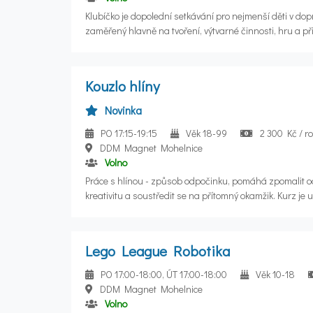
Klubíčko je dopolední setkávání pro nejmenší děti v do
zaměřený hlavně na tvoření, výtvarné činnosti, hru a p
prostředím DDM. Děti si vyzkouší jednoduché tvoření, pr
jemné motoriky a společné aktivity s rodičem. Součástí programu je také volná hra a
pohybová část v malém tanečním sále – jednoduché tan
Kouzlo hlíny
a aktivity podporující obratnost, koordinaci a radost 
je dítě v doprovodu rodiče nebo jiné doprovázející osoby
Novinka
PO 17:15-19:15
Věk 18-99
2 300 Kč / r
DDM Magnet Mohelnice
Volno
Práce s hlínou - způsob odpočinku, pomáhá zpomalit o
kreativitu a soustředit se na přítomný okamžik. Kurz je
Lego League Robotika
PO 17:00-18:00, ÚT 17:00-18:00
Věk 10-18
DDM Magnet Mohelnice
Volno