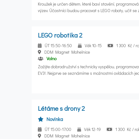
Kroužek je určen dětem, které baví stavění, programová
výzev. Účastníci budou pracovat s LEGO roboty, učit se 
programování, spolupráce a řešení úkolů. Kroužek prob
společná skupina, aby byl dostatek času na stavbu rob
přípravu na soutěžní výzvy typu FIRST LEGO League.
LEGO robotika 2
ÚT 15:50-16:50
Věk 10-15
1 300 Kč / r
DDM Magnet Mohelnice
Volno
Zažijte dobrodružství s technicky vyspělou, programo
EV3!. Nejprve se seznámíme s možnostmi ovládacích je
strukturou programů. Své roboty budeme postupně přivá
nejrůznější úkoly, jako je vyhledávání překážek, rozpoz
střelba na cíl atd. Budeme pracovat v týmech a schopno
nejrůznějších soutěžích a disciplínách. Můžeme je nech
cestu z bludiště, závodit v rychlosti atd. Výhodou je předchozí absolvování kroužku
Létáme s drony 2
LEGO robotika 1 a navázání na znalosti v něm již získa
záleží spíše na věku a nadšení. Je zapotřebí částečná
Novinka
zde totiž velký prostor věnovat se svým vlastním a orig
ÚT 15:00-17:00
Věk 12-19
1 300 Kč / ro
moci popustit uzdu své fantazii. Budeme sestavit a pr
DDM Magnet Mohelnice
roboty a čelit ještě složitějším výzvám!