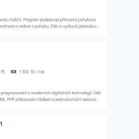
ovodu rodičů. Program podporuje přirozený pohybový
obratnost a radost z pohybu. Děti si vyzkouší jednoduché
 říkanky a cvičení s pomůckami. Po celou dobu lekce je
é doprovázející osoby, která za dítě odpovídá.
-15
1 300 Kč / rok
programování a moderních digitálních technologií. Děti
HTML, PHP, příkazovým řádkem a jednoduchými webovými
 Součástí bude také seznámení se základy umělé
m AI nástrojů a praktickými ukázkami jejich využití.
1