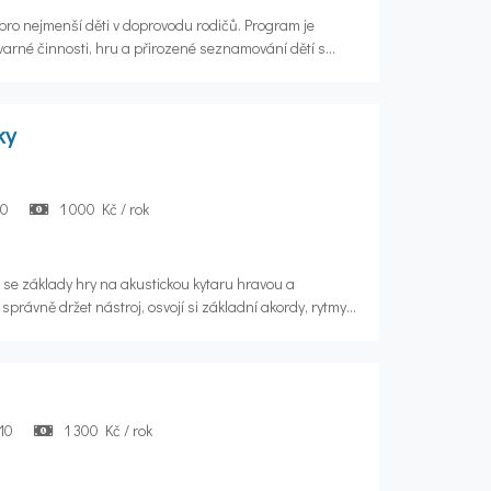
 pro nejmenší děti v doprovodu rodičů. Program je
varné činnosti, hru a přirozené seznamování dětí s
 jednoduché tvoření, práci s různými materiály, rozvoj
gramu je také volná hra a
 sále – jednoduché tanečky, pohybové hry, opičí dráhy
ky
t, koordinaci a radost z pohybu. Po celou dobu programu
jiné doprovázející osoby, která za dítě odpovídá.
10
1 000 Kč / rok
 se základy hry na akustickou kytaru hravou a
právně držet nástroj, osvojí si základní akordy, rytmy
ku je rozvíjet hudební cítění, rytmus, trpělivost.
10
1 300 Kč / rok