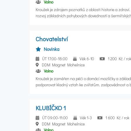
Volno
Kroužek je zdrojem poznatků z oblasti historie a zdraví
rozvoj základních pohybových dovedností a šermířských 
za cíl vybudovat v žácích nejen fyzickou ale i duševní o
budoucích problémů.
Chovatelství
Novinka
ÚT 17:00-18:00
Věk 6-10
1 200 Kč / ro
DDM Magnet Mohelnice
Volno
Kroužek je zaměřen na péči o domácí mazlíčky a zákla
podporovat kladný vztah ke zvířatům, zodpovědnost a be
se seznámí s domácími i exotickými živočichy, jejich pot
zdravotní péčí a praktickými činnostmi při chovu.
KLUBÍČKO 1
ÚT 09:00-11:00
Věk 1-3
1 600 Kč / rok
DDM Magnet Mohelnice
Volno