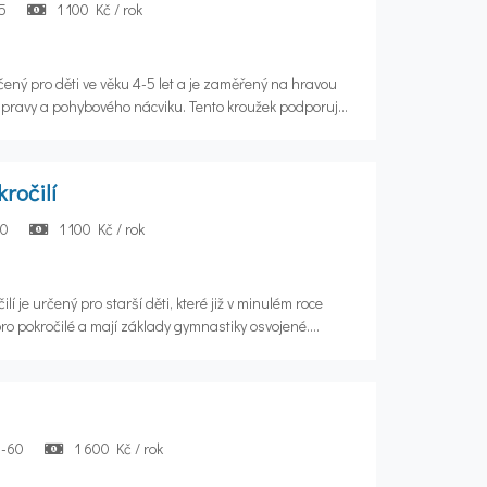
5
1 100 Kč / rok
čený pro děti ve věku 4-5 let a je zaměřený na hravou
pravy a pohybového nácviku. Tento kroužek podporuje
 Důraz je kladen na pestrost pohybových aktivit a
 podpořit fyzický rozvoj, koordinaci a sílu dětí
nspirovaných gymnastikou. K tomu využíváme pestrou
ročilí
i motivují a baví.
10
1 100 Kč / rok
 je určený pro starší děti, které již v minulém roce
o pokročilé a mají základy gymnastiky osvojené.
at fyzický rozvoj, koordinaci a sílu dětí prostřednictvím
mnastikou. Zaměřujeme se na zdokonalení a nácvik
i se mohou těšit na pokročilejší cviky a techniky z
užívat pestrou škálu pomůcek a náčiní.
0-60
1 600 Kč / rok