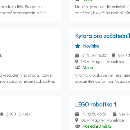
provodu rodičů. Program je
Klubíčko je dopolední setkávání
řirozené seznamování dětí s
zaměřený hlavně na tvoření, výt
áci s různými materiály, rozvoj
prostředím DDM. Děti si vyzkouší
jemné motoriky a společné aktivity s rodičem. Součástí pro
ečky, pohybové hry, opičí dráhy
pohybová část v malém tanečním
Kytara pro začáteční
z pohybu. Po celou dobu programu
a aktivity podporující obratnos
, která za dítě odpovídá.
je dítě v doprovodu rodiče nebo 
Novinka
ok
ST 15:30-16:30
Věk 7-
DDM Magnet Mohelnice
Volno
d každodenního shonu, rozvíjet
V tomto kroužku se děti seznámí
 určen začátečníkům i pokročilým.
srozumitelnou formou. Naučí se s
a jednoduché melodie. Cílem krouž
LEGO robotika 1
2 000 Kč / rok
PO 15:50-16:50
Věk 7-
DDM Magnet Mohelnice
Poslední 3 místa